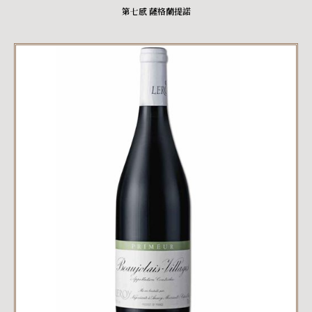
第七感 薩格蘭提諾