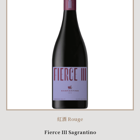
紅酒 Rouge
Fierce III Sagrantino