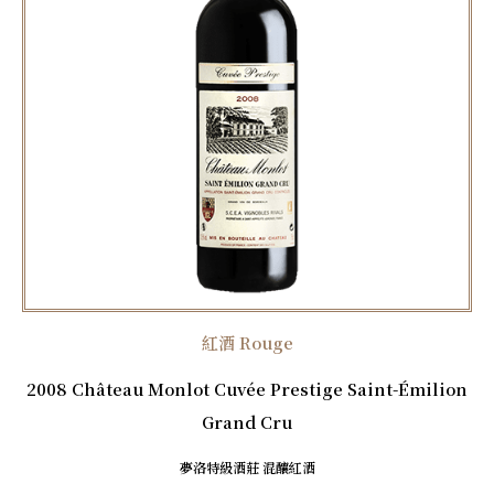
紅酒 Rouge
2008 Château Monlot Cuvée Prestige Saint-Émilion
Grand Cru
夢洛特級酒莊 混釀紅酒