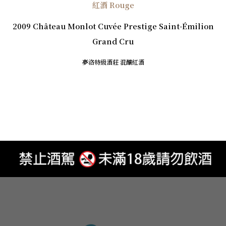
紅酒 Rouge
2009 Château Monlot Cuvée Prestige Saint-Émilion
Grand Cru
夢洛特級酒莊 混釀紅酒