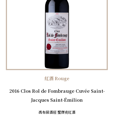
紅酒 Rouge
2016 Clos Rol de Fombrauge Cuvée Saint-
Jacques Saint-Émilion
馮布居酒莊 聖傑克紅酒